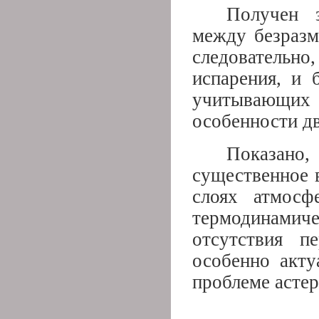
Получен з
между безразм
следователь
испарения, и 
учитывающи
особенности д
Показано,
существенное 
слоях атмосф
термодинами
отсутствия п
особенно акту
проблеме асте