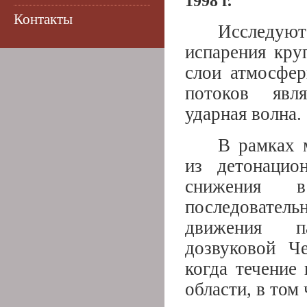
1998 г.
Контакты
Исследуютс
испарения кру
слои атмосфер
потоков явля
ударная волна.
В рамках 
из детонацио
снижения в
последовате
движения па
дозвуковой Ч
когда течение
области, в том