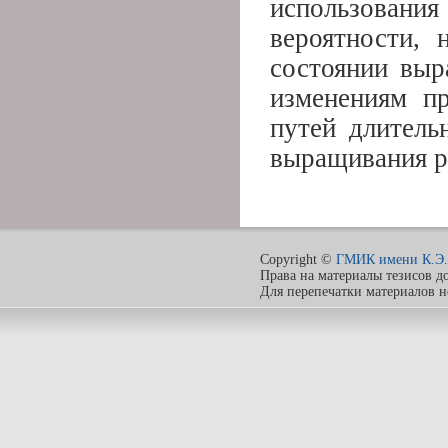
использовани
вероятности,
состоянии вы
изменениям пр
путей длитель
выращивания р
Copyright ©
ГМИК имени К.Э.
Права на материалы тезисов д
Для перепечатки материалов 