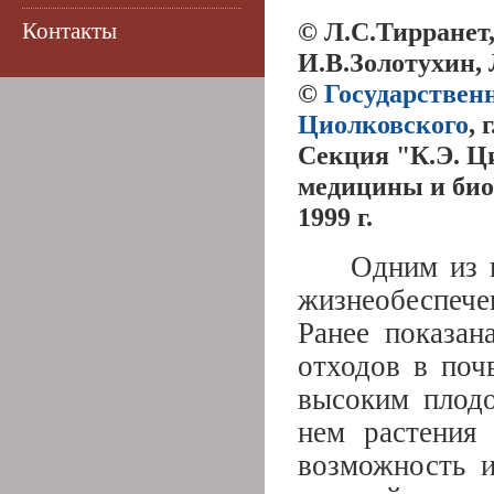
© Л.С.Тирранет
Контакты
И.В.Золотухин,
©
Государствен
Циолковского
, 
Секция "К.Э. Ц
медицины и би
1999 г.
Одним из 
жизнеобеспеч
Ранее показан
отходов в поч
высоким плодо
нем растения 
возможность и