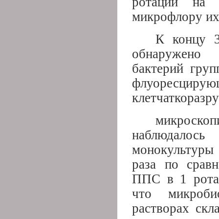
ротаций на 
микрофлору их
К концу 3
обнаружено 
бактерий груп
флуоресциру
клетчаткоразр
микроск
наблюдалось 
монокультуры 
раза по срав
ППС в 1 ротац
что микроби
растворах скл