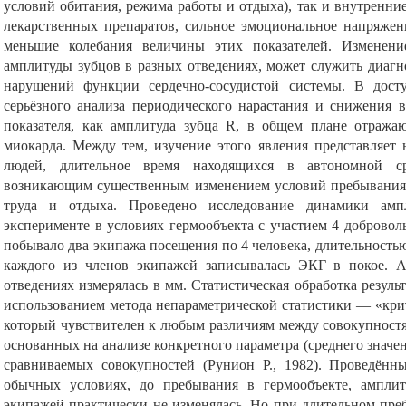
условий обитания, режима работы и отдыха), так и внутренни
лекарственных препаратов, сильное эмоциональное напряжен
меньшие колебания величины этих показателей. Изменени
амплитуды зубцов в разных отведениях, может служить диаг
нарушений функции сердечно-сосудистой системы. В дос
серьёзного анализа периодического нарастания и снижения 
показателя, как амплитуда зубца R, в общем плане отража
миокарда. Между тем, изучение этого явления представляет 
людей, длительное время находящихся в автономной с
возникающим существенным изменением условий пребывания
труда и отдыха. Проведено исследование динамики ам
эксперименте в условиях гермообъекта с участием 4 доброволь
побывало два экипажа посещения по 4 человека, длительностью 
каждого из членов экипажей записывалась ЭКГ в покое. А
отведениях измерялась в мм. Статистическая обработка резуль
использованием метода непараметрической статистики — «кри
который чувствителен к любым различиям между совокупностям
основанных на анализе конкретного параметра (среднего значен
сравниваемых совокупностей (Рунион Р., 1982). Проведённы
обычных условиях, до пребывания в гермообъекте, ампли
экипажей практически не изменялась. Но при длительном пре