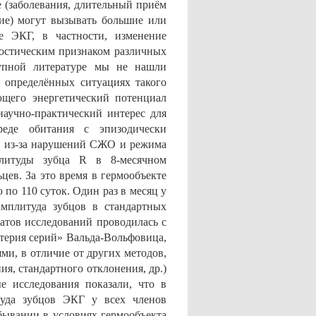
е (заболевания, длительный приём
ие) могут вызывать большие или
е ЭКГ, в частности, изменение
ностическим признаком различных
тупной литературе мы не нашли
в определённых ситуациях такого
ющего энергетический потенциал
научно-практический интерес для
реде обитания с эпизодически
 из-за нарушений СЖО и режима
плитуды зубца R в 8-месячном
цев. За это время в гермообъекте
по 110 суток. Один раз в месяц у
мплитуда зубцов в стандартных
татов исследований проводилась с
терия серий» Вальда-Вольфовица,
и, в отличие от других методов,
ия, стандартного отклонения, др.)
е исследования показали, что в
туда зубцов ЭКГ у всех членов
бывании в условиях гермообъекта