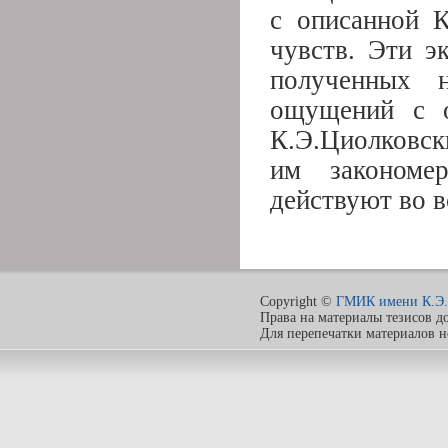
с описанной К
чувств. Эти э
полученных 
ощущений с о
К.Э.Циолковск
им закономе
действуют во в
Copyright ©
ГМИК имени К.Э.
Права на материалы тезисов д
Для перепечатки материалов 