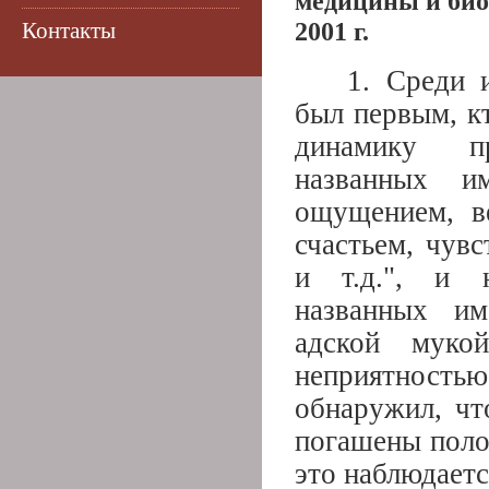
медицины и би
2001 г.
Контакты
1. Среди 
был первым, кт
динамику п
названных и
ощущением, ве
счастьем, чув
и т.д.", и н
названных им
адской мукой
неприятност
обнаружил, чт
погашены поло
это наблюдаетс