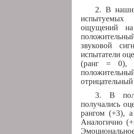
2. В наши
испытуемых
ощущений на 
положительн
звуковой сиг
испытатели оц
(ранг = 0), 
положительны
отрицательный 
3. В пол
получались оце
рангом (+3), 
Аналогично (+3
Эмоциональное