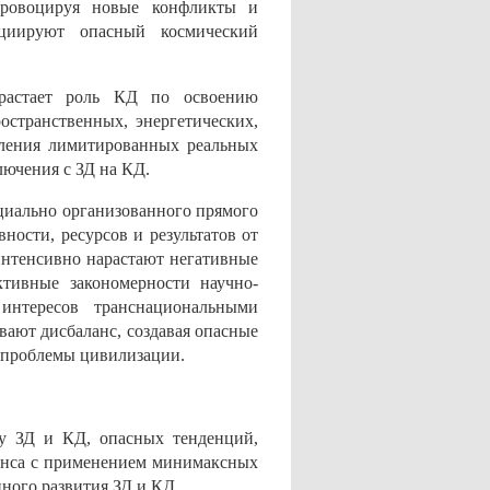
провоцируя новые конфликты и
ициируют опасный космический
арастает роль КД по освоению
остранственных, энергетических,
деления лимитированных реальных
ключения с ЗД на КД.
ециально организованного прямого
ности, ресурсов и результатов от
 интенсивно нарастают негативные
ктивные закономерности научно-
интересов транснациональными
ают дисбаланс, создавая опасные
е проблемы цивилизации.
у ЗД и КД, опасных тенденций,
анса с применением минимаксных
нного развития ЗД и КД.