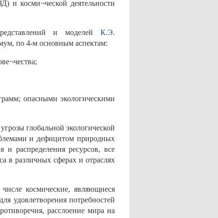
Д) и косми¬ческой деятельности
представлений и моделей
К.Э.
имум, по 4-м основным аспектам:
ове¬чества;
ограмм; опасными экологическими
я угрозы глобальной экологической
облемами и дефицитом природных
я и распределения ресурсов, все
а в различных сферах и отраслях
 числе космические, являющиеся
для удовлетворения потребностей
ротиворечия, расслоение мира на