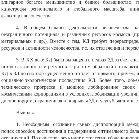
элитарное богатое меньшинство и бедное большинство, 
катастрофы регионального и глобального масштаба, ин
фальстарт человечества.
4. В общем балансе деятельности человечества н
безграничного потенциала и различных ресурсов космоса (пр
материальных и др.). Вместе с тем, КД требует перераспре
ресурсов и активности человечества, т.е. их отвлечения и пере
5. В XX веке КД была выращена в недрах ЗД за счет сп
потока активности и ресурсов. При этом обратный поток актив
КД в ЗД до сих пор существенно отстает от прямого, причем,
социально-экологические последствия КД. Более того, объе
технического прогресса и мощное лоббирование своих 
космическими корпорациями в условиях глобализации увеличив
диспропорции, ограничивая и подрывая ЗД и усугубляя земны
Выводы.
1. Необходимы: осознание явных диспропорций межд
поиск способов достижения и поддержания оптимального бал
ограничений. По существу, речь идет о стратегии сбалансирова