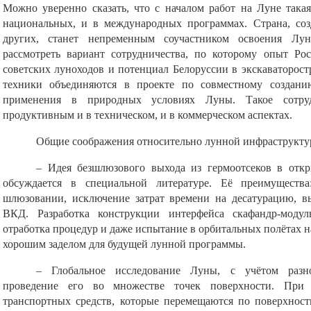
Можно уверенно сказать, что с началом работ на Луне така
национальных, и в международных программах. Страна, соз
других, станет непременным соучастником освоения Лун
рассмотреть вариант сотрудничества, по которому опыт Ро
советских луноходов и потенциал Белоруссии в экскаваторост
техники объединяются в проекте по совместному создан
применения в природных условиях Луны. Такое сотруд
продуктивным и в техническом, и в коммерческом аспектах.
Общие соображения относительно лунной инфраструкту
– Идея безшлюзового выхода из гермоотсеков в откр
обсуждается в специальной литературе. Её преимуществ
шлюзовании, исключение затрат времени на десатурацию, вы
ВКД. Разработка конструкции интерфейса скафандр-модул
отработка процедур и даже испытание в орбитальных полётах н
хорошим заделом для будущей лунной программы.
– Глобальное исследование Луны, с учётом разно
проведение его во множестве точек поверхности. При
транспортных средств, которые перемещаются по поверхност