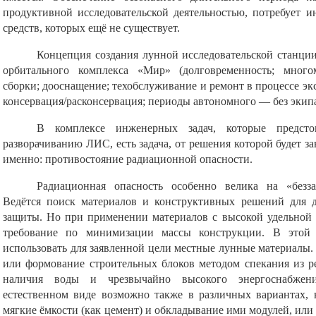
продуктивной исследовательской деятельностью, потребует 
средств, которых ещё не существует.
Концепция создания лунной исследовательской станци
орбитального комплекса «Мир» (долговременность; многом
сборки; дооснащение; техобслуживание и ремонт в процессе эк
консервация/расконсервация; периоды автономного — без экип
В комплексе инженерных задач, которые предст
разворачиванию ЛИС, есть задача, от решения которой будет за
именно: противостояние радиационной опасности.
Радиационная опасность особенно велика на «безз
Ведётся поиск материалов и конструктивных решений для 
защиты. Но при применении материалов с высокой удельной 
требование по минимизации массы конструкции. В этой 
использовать для заявленной цели местные лунные материалы.
или формование строительных блоков методом спекания из р
наличия воды и чрезвычайно высокого энергоснабжени
естественном виде возможно также в различных вариантах, 
мягкие ёмкости (как цемент) и обкладывание ими модулей, или