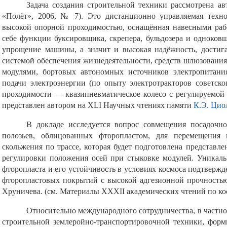
Задача создания строительной техники рассмотрена а
«Полёт», 2006, № 7). Это дистанционно управляемая техн
высокой опорной проходимостью, оснащённая навесными ра
себе функции буксировщика, скрепера, бульдозера и одноков
упрощение машины, а значит и высокая надёжность, достига
системой обеспечения жизнедеятельности, средств шлюзования
модулями, бортовых автономных источников электропитани
подачи электроэнергии (по опыту электротракторов советск
проходимости — квазипневматическое колесо с регулируемой
представлен автором на ХLI Научных чтениях памяти
К.Э. Цио
В докладе исследуется вопрос совмещения посадочн
полозьев, облицованных фторопластом, для перемещения
скольжения по трассе, которая будет подготовлена представл
регулировки положения осей при стыковке модулей. Уникал
фторопласта и его устойчивость в условиях космоса подтверж
фторопластовых покрытий с высокой адгезионной прочность
Хруничева. (см. Материалы ХХХII академических чтений по кос
Относительно международного сотрудничества, в частнос
строительной землеройно-транспортировочной техники, форм