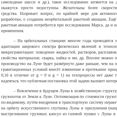
самоходные шасси и др.), такое исследование затянется на 
окажутся просто недоступны. Желательны более скорост
средства. Назревает вопрос, по крайней мере для активно
разработки, о создании неорбитальной ракетной авиации. Ещё
ракетная авиация потребуется при исследовании Марса, да и 
применения.
– На орбитальных станциях многие годы проводятся 
адаптации широкого спектра физических явлений и технол
микрогравитации: поведение жидкостей, растворов, расплавов
свойства материалов; сварка, пайка и мн. др. Вполне можно
производство на Луне будет развёрнуто даже раньше, чем на 
гравитационных условий внесёт изменение в протекание проце
0,16 в отличие от g = 0 и g = 1) на техпроцессы нет даже т
надеяться, что публичная постановка этой задачи вызовет интер
– Вовлечение в будущем Луны в хозяйственную структу
грузопоток от Земли к Луне. Оптимизация по стоимости грузо
по-видимому, путём внедрения в транспортную систему нераке
на орбиту искусственного спутника Луны и прилунения (нап
выстреливание грузовых капсул из газовой пушки с Луны в 