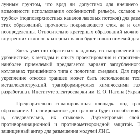
лунным грунтом, что вряд ли допустимо для внешнего о
возможности использования особенностей рельефа, складок м
трубок» (подповерхностных каналов лавовых потоков) для раз
этих образований, прочность покрывающего слоя, да и са
неопределенны. Относительно кратерных образований можно 
внутренних склонов кратерных валов будет только помехой дл
Здесь уместно обратиться к одному из направлений 
урбанистике, к методам и опыту проектирования и строител
наиболее приемлемый предлагается вариант заглубленн
котлованах траншейного типа с пологими съездами. Для пер
укрепление откосов траншеи может быть использована тех
металлоконструкций, трансформируемых химическими газ
разработана в Институте электросварки им. Е. О. Патона (Украи
Предварительно спланированная площадка под тра
образование. Спланированное дно траншеи будет способство
и, следовательно, их стыковке. Двухметровый сло
противорадиационной и противометеороидной защитой. Т
защищенный ангар для размещения модулей ЛИС.