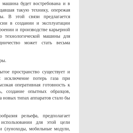
я машина будет востребована и в
давшая такую технику, опережая
ы. В этой связи предлагается
ссии в создании и эксплуатации
роении и производстве карьерной
ию технологической машины для
ничество может стать весьма
ры.
ытое пространство существует и
а: исключение потерь газа при
сокая оперативная готовность к
ь, создание опытных образцов,
а новых типах аппаратов стало бы
образия рельефа, предполагает
 использовании для этой цели
и (луноходы, мобильные модули,