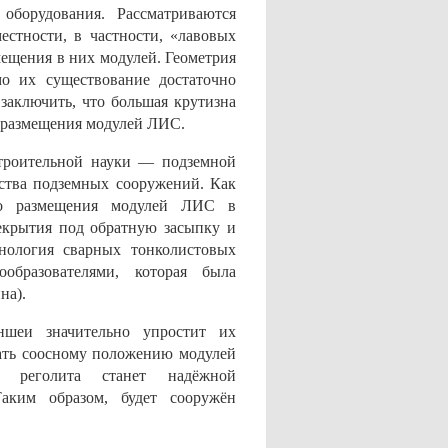
борудования. Рассматриваются
естности, в частности, «лавовых
мещения в них модулей. Геометрия
мо их существование достаточно
заключить, что большая крутизна
я размещения модулей ЛИС.
строительной науки — подземной
ьства подземных сооружений. Как
ого размещения модулей ЛИС в
екрытия под обратную засыпку и
нология сварных тонколистовых
ообразователями, которая была
на).
ншеи значительно упростит их
вать соосному положению модулей
й реголита станет надёжной
аким образом, будет сооружён