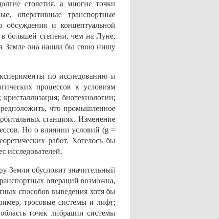
долгие столетия, а многие точки
ные, оперативные транспортные
го обсуждения и концептуальной
 в большей степени, чем на Луне,
на Земле она нашла бы свою нишу
эксперименты по исследованию и
огических процессов к условиям
; кристаллизация; биотехнологии;
 предположить, что промышленное
орбитальных станциях. Изменение
ссов. Но о влиянии условий (g =
еоретических работ. Хотелось бы
ес исследователей.
ру Земли обусловит значительный
транспортных операций возможна,
тных способов выведения хотя бы
ример, тросовые системы и лифт;
область точек либрации системы