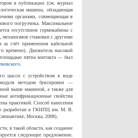
втором в публикации (см. журнал
ологическая машина, обладающая
бочими органами, совмещающая в
шового погрузчика. Максимальное
ется отсутствием гермокабины с
, механизмов стыковки с другими
я за счёт применения кабельной
ого времени). Движитель высокой
 площадью пятна контакта — был
лковского
.
ого шасси с устройством в виде
 модуля методом буксировки —
енной выше машиной, а также для
ьные антифрикационные свойства
дены практикой. Способ нанесения
ю разработан в ГКНПЦ им. М. В.
монавтике, Москва, 2008).
ти, в такой области, как создание
ируется следующее предложение.