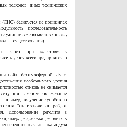
иных подходов, иных технических
и (ЛИС) базируется на принципах
одульность; последовательность
сплуатации; сменяемость экипажа;
ажа — существования).
оит решить при подготовке к
висеть успех всего предприятия, а
ащитной» безатмосферной Луне.
достижения необходимого уровня
плотностью отнюдь не снимается
ситуации закономерно желание
 Например, получение лунобетона
еголита. Эти технологии требуют
я. Использование реголита в
например, расфасовка реголита в
 непосредственная засыпка модуля