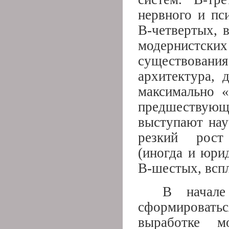
нервного и пс
В-четвертых, 
модернистс
существования
архитектура, 
максимально 
предшествующи
выступают нау
резкий рост 
(иногда и юри
В-шестых, вспл
В начале
сформировать
выработке м