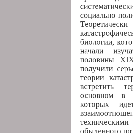
систематическ
социально-по
Теоретически
катастрофиче
биологии, кот
начали изуча
половины ХIХ
получили серь
теории катас
встретить т
основном в п
которых иде
взаимоотнош
техническими
обыденного по