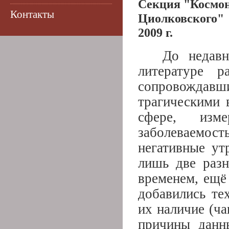
Секция "Космон
Контакты
Циолковского"
2009 г.
До недавн
литературе р
сопровожда
трагическими 
сфере, изме
заболеваемос
негативные ут
лишь две разн
временем, ещё
добавились те
их наличие (ча
причины данн