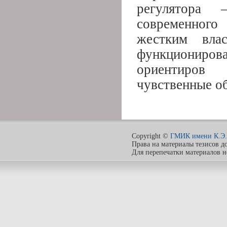
регулятора 
современного
жестким вла
функциониро
ориентиров
чувственные о
Copyright ©
ГМИК имени К.Э.
Права на материалы тезисов д
Для перепечатки материалов 