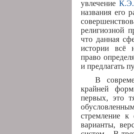
увлечение
К.Э
названия его 
совершенство
религиозной пр
что данная сф
истории всё 
право определ
и предлагать п
В совреме
крайней форм
первых, это т
обусловленны
стремление к
варианты, ве
систем. В-тре