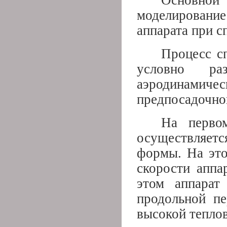
Основной 
моделировани
аппарата при с
Процесс с
условно ра
аэродинам
предпосадочно
На первом
осуществляетс
формы. На это
скорости аппа
этом аппарат 
продольной пе
высокой теплов