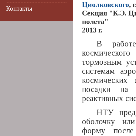
Циолковского
, 
Контакты
Секция "К.Э. Ц
полета"
2013 г.
В работе
космическог
тормозным ус
системам аэр
космических 
посадки на 
реактивных си
НТУ предс
оболочку или
форму после