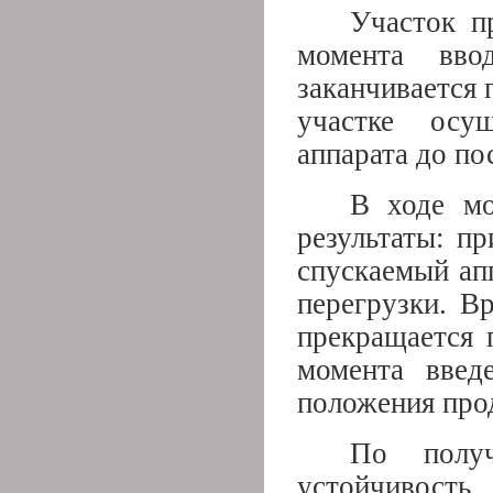
Участок п
момента вв
заканчивается 
участке осущ
аппарата до по
В ходе мо
результаты: п
спускаемый ап
перегрузки. В
прекращается 
момента введ
положения про
По получ
устойчивость