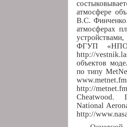
состыковывае
атмосфере объ
В.С. Финченко
атмосферах пл
устройствами,
ФГУП «НПО 
http://vestni
объектов моде
по типу MetNet
www.met
http://metnet.
Cheatwood. I
National Aeron
http://www.nasa