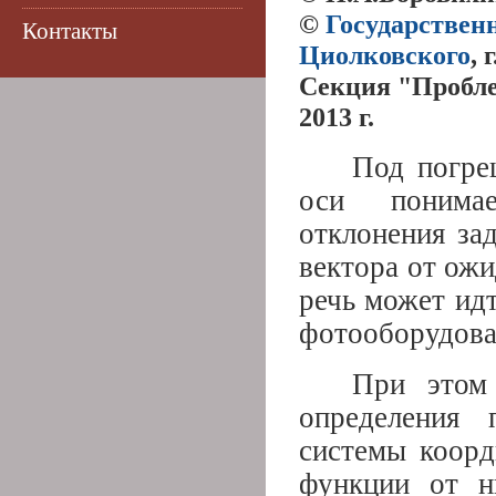
©
Государствен
Контакты
Циолковского
, 
Секция "Пробле
2013 г.
Под погре
оси понима
отклонения за
вектора от ожи
речь может идт
фотооборудова
При этом 
определения 
системы коорд
функции от н