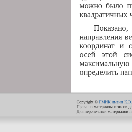
можно было пр
квадратичных 
Показано,
направления в
координат и 
осей этой си
максимальную
определить на
Copyright ©
ГМИК имени К.Э.
Права на материалы тезисов д
Для перепечатки материалов 