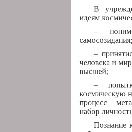
В учрежд
идеям космичес
– понима
самосозидания
– приняти
человека и мир
высшей;
– попыт
космическую н
процесс мета
набор личност
Познание к