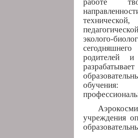
работе тво
направленнос
технической
педагогическо
эколого-би
сегодняшнего
родителей и 
разрабатыв
образовател
обучения: 
профессиональ
Аэрокосм
учреждения оп
образовательн