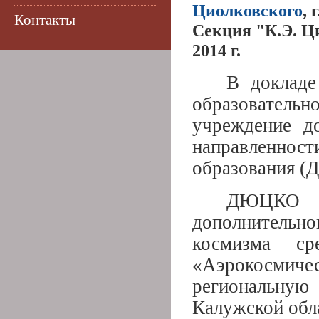
Циолковского
, 
Контакты
Секция "К.Э. Ц
2014 г.
В докладе
образовател
учреждение до
направленност
образования (
ДЮЦКО 
дополнитель
космизма ср
«Аэрокосмичес
региональну
Калужской обл