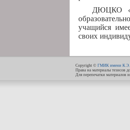
ДЮЦКО «Г
образовател
учащийся имее
своих индивид
Copyright ©
ГМИК имени К.Э.
Права на материалы тезисов д
Для перепечатки материалов 