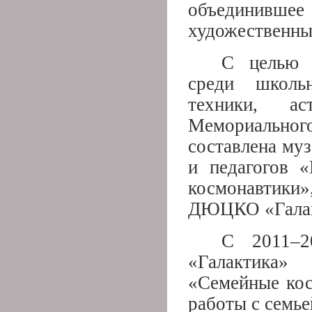
объединивш
художественны
С целью р
среди школьн
техники, а
Мемориально
составлена муз
и педагогов 
космонавтики
ДЮЦКО «Галакт
С 2011–2
«Галактика»
«Семейные кос
работы с семье