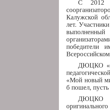
С 2012 
соорганизат
Калужской обл
лет. Участник
выполненный 
организаторами
победители и
Всероссийском 
ДЮЦКО «Га
педагогическо
«Мой новый ми
б пошел, пусть
ДЮЦКО 
оригинальног