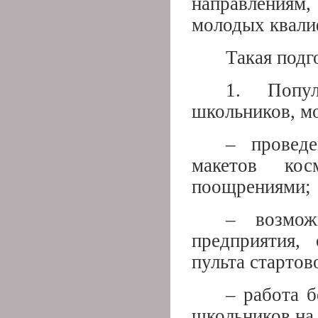
направлениям
молодых квали
Такая подг
1. Попул
школьников, мо
– провед
макетов кос
поощрениями;
– возмож
предприятия,
пульта стартов
– работа 
школьников на 