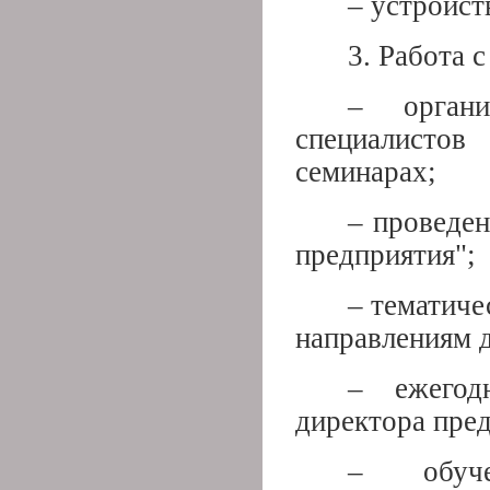
– устройст
3. Работа 
– орган
специалистов
семинарах;
– проведе
предприятия";
– тематиче
направлениям д
– ежегод
директора пре
– обуче