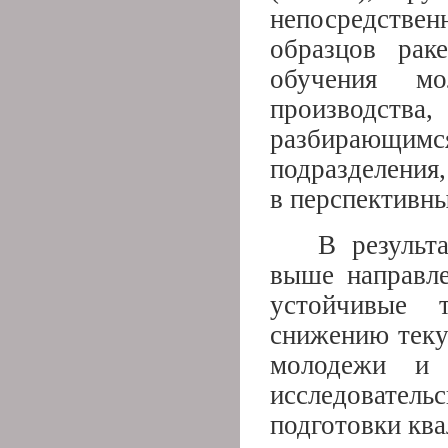
непосредстве
образцов рак
обучения м
производств
разбирающи
подразделения
в перспективны
В результ
выше направле
устойчивые 
снижению теку
молодежи и 
исследователь
подготовки кв