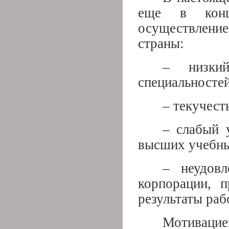
еще в конц
осуществлени
страны:
– низки
специальностей
– текучест
– слабый 
высших учебны
– неудовл
корпорации, п
результаты рабо
Мотиваци