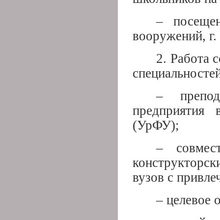
– посеще
вооружений, г.
2. Работа 
специальностей
– препода
предприятия 
(УрФУ);
– совмест
конструкторск
вузов с привле
– целевое 