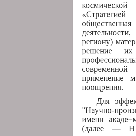
космической
«Стратегией 
общественн
деятельности,
региону) матер
решение их
профессиона
современной
применение м
поощрения.
Для эффе
"Научно-прои
имени акаде¬м
(далее — НП