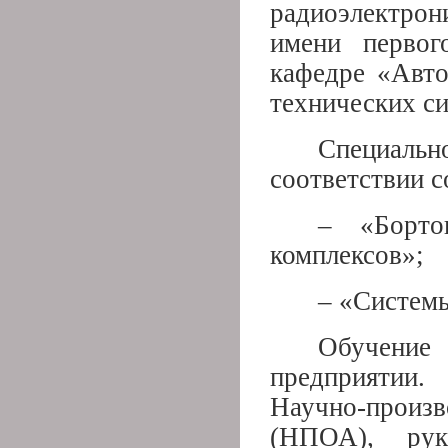
радиоэлектро
имени первог
кафедре «Авто
технических си
Специаль
соответствии с
– «Борто
комплексов»;
– «Системы
Обучение
предприятии.
Научно-произ
(НПОА), рук