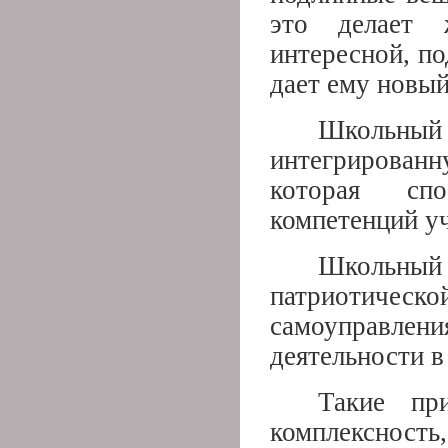
это делает 
интересной, по
дает ему новый
Школьный
интегрирован
которая сп
компетенций у
Школьны
патриотическ
самоуправлени
деятельности в
Такие пр
комплексност