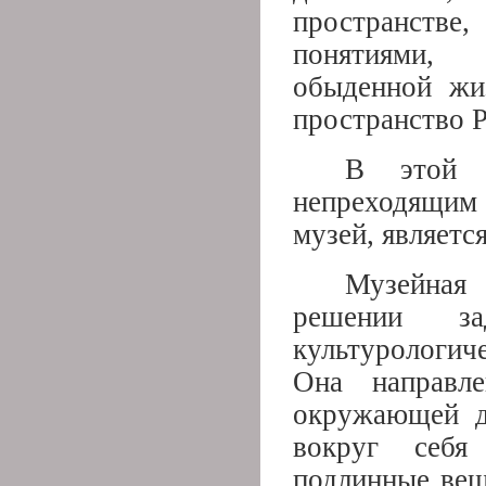
пространств
понятиями, 
обыденной жи
пространство Р
В этой с
непреходящим
музей, являетс
Музейная
решении за
культурологи
Она направл
окружающей де
вокруг себя
подлинные вещ