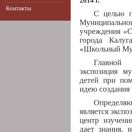
2014 г.
Контакты
С целью п
Муниципально
учреждения «С
города Калу
«Школьный Му
Главной 
экспозиция му
детей при по
идею создания 
Определяю
является эксп
центр изучени
дает знания, 