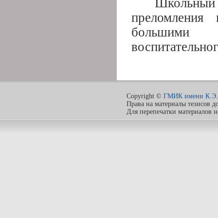
Школьный
преломления 
большими 
воспитательног
Copyright ©
ГМИК имени К.Э.
Права на материалы тезисов д
Для перепечатки материалов 