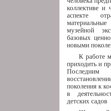
человека предп
коллективе и 
аспекте от
материальные
музейной эк
базовых ценно
новыми поколе
К работе м
приходить и п
Последним
восстановлен
поколения к к
в деятельно
детских садов