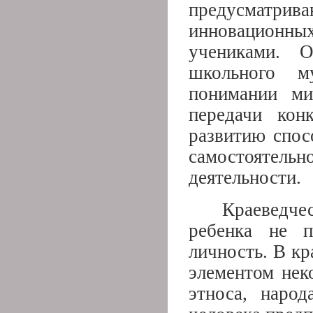
предусматр
инновационны
учениками. 
школьного м
понимании ми
передачи кон
развитию спос
самостоятел
деятельности.
Краеведче
ребенка не п
личность. В к
элементом нек
этноса, народ