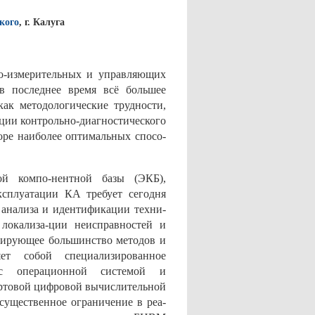
кого
, г. Калуга
о-измерительных и управляющих
в последнее время всё большее
ак методологические трудности,
ции контрольно-диагностического
оре наиболее оптимальных спосо-
ой компо-нентной базы (ЭКБ),
сплуатации КА требует сегодня
 анализа и идентификации техни-
локализа-ции неисправностей и
нирующее большинство методов и
ет собой специализированное
 с операционной системой и
ортовой цифровой вычислительной
ущественное ограничение в реа-