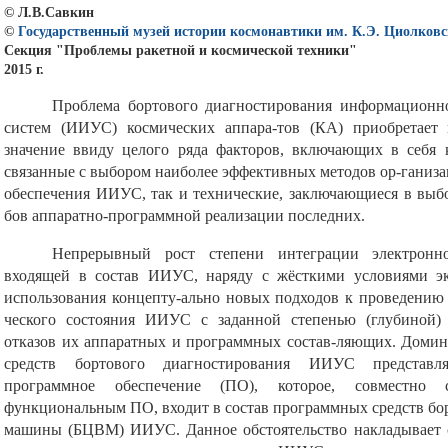
© Л.В.Савкин
©
Государственный музей истории космонавтики им. К.Э. Циолковс
Секция "Проблемы ракетной и космической техники"
2015 г.
Проблема бортового диагностирования информационн
систем (ИИУС) космических аппара-тов (КА) приобретает 
значение ввиду целого ряда факторов, включающих в себя к
связанные с выбором наиболее эффективных методов ор-ганиза
обеспечения ИИУС, так и технические, заключающиеся в выб
бов аппаратно-программной реализации последних.
Непрерывный рост степени интеграции электронн
входящей в состав ИИУС, наряду с жёсткими условиями эк
использования концепту-ально новых подходов к проведению
ческого состояния ИИУС с заданной степенью (глубиной) 
отказов их аппаратных и программных состав-ляющих. Доми
средств бортового диагностирования ИИУС представля
программное обеспечение (ПО), которое, совместно
функциональным ПО, входит в состав программных средств б
машины (БЦВМ) ИИУС. Данное обстоятельство накладывает с