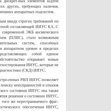
ка дискрет-ных элементов БЦВМ
гих других, требующих наличия,
 внешних аппаратных подсистем.
ным ввиду строгих требований по
ратной составляющей ИИУС КА. С
ы современной ЭКБ космического
схем (ПЛИС), стало возможным
лительных систем, способных
м аппаратном уровне в пределах
представляющих собой единое
бстоятельство открывает новые
иагностирования ИИУС, которые не
и диагностики (СКД) ИИУС.
 встро-енных РВП ИИУС позволяет
 поиску неисправностей и отказов
еского состояния ИИУС она также
нятия решения о состоянии ИИУС,
 того же перестраиваемого фраг-
остического обеспечения ИИУС,