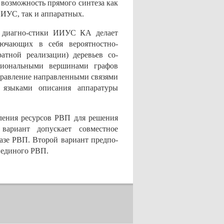
возможность прямого синтеза как
ИУС, так и аппаратных.
в диагно-стики ИИУС КА делает
ючающих в себя вероятностно-
атной реализации) деревьев со-
иональными вершинами графов
правление направленными связями
 языками описания аппаратуры
еления ресурсов РВП для решения
ариант допускает совместное
азе РВП. Второй вариант предпо-
 единого РВП.