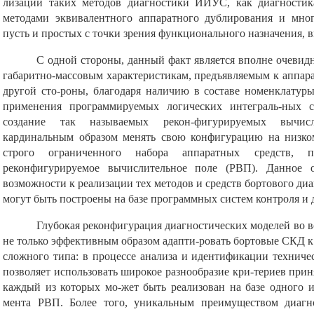
лизации таких методов диагностики ИИУС, как диагности
методами эквивалентного аппаратного дублирования и мно
пусть и простых с точки зрения функционального назначения,
С одной стороны, данный факт является вполне очевид
габаритно-массовым характеристикам, предъявляемым к аппа
другой сто-роны, благодаря наличию в составе номенклатур
применения программируемых логических интеграль-ных 
создание так называемых рекон-фигурируемых вычис
кардинальным образом менять свою конфигурацию на низко
строго ограниченного набора аппаратных средств, 
реконфигурируемое вычислительное поле (РВП). Данное о
возможности к реализации тех методов и средств бортового д
могут быть построены на базе программных систем контроля 
Глубокая реконфигурация диагностических моделей во
не только эффективным образом адапти-ровать бортовые СКД к
сложного типа: в процессе анализа и идентификации технич
позволяет использовать широкое разнообразие кри-териев при
каждый из которых мо-жет быть реализован на базе одного и
мента РВП. Более того, уникальным преимуществом диагн