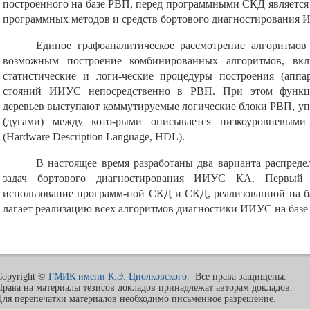
построенного на базе РВП, перед программными СКД является 
программных методов и средств бортового диагностирования И
Единое графоаналитическое рассмотрение алгоритмо
возможным построение комбинированных алгоритмов, вкл
статистические и логи-ческие процедуры построения (аппар
стояний ИИУС непосредственно в РВП. При этом функц
деревьев выступают коммутируемые логические блоки РВП, у
(дугами) между кото-рыми описывается низкоуровневыми
(Hardware Description Language, HDL).
В настоящее время разработаны два варианта распред
задач бортового диагностирования ИИУС КА. Первый в
использование программ-ной СКД и СКД, реализованной на б
лагает реализацию всех алгоритмов диагностики ИИУС на базе
Copyright ©
ГМИК имени К.Э. Циолковского
. Все права защищены.
Права на материалы тезисов докладов принадлежат авторам докладов.
Для перепечатки материалов необходимо письменное разрешение.