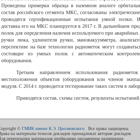
Проведены примерки образца в наземном аналоге орбиталь
состав российского сегмента МКС, согласованы электрическ
проводятся сертификационные испытания умной полки. И
доставка его на МКС планируется в 2017 г. В дальнейшем пре
полок для определения наличия используемого при аварийных 
ручки люка, удлинителя ручки, мановакуумметра, анализат
перспективе на базе технологии радиометок могут создаватьс
состоящие из умных полок с автоматическим контроле
оборудования.
Третьим направлением использования радиомет
местоположения объектов (оборудования или членов экипа
модуля. С 2014 г. проводится тестирование таких систем в лаб
Приводятся состав, схемы систем, результаты испытаний
Copyright ©
ГМИК имени К.Э. Циолковского
. Все права защищены.
Права на материалы тезисов докладов принадлежат авторам докладов.
Для перепечатки материалов необходимо письменное разрешение.