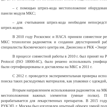
– с помощью штрих-кода местоположение оборудован
панели модуля МКС;
– для считывания штрих-кода необходим непосредст
штрих-кодом.
В 2010 году Роскосмос и НАСА приняли совместное ре
МКС технологии радиометок и создании двухсторонней ра
специалисты Космического центра им. Джонсона и РКК «Энерги
В процессе совместной работы в 2010 г. был принят на
Protocol (ISO 18000-6C), было решено использовать унифиц
были сертифицированы и доставлены на МКС в 2011 г.
С 2012 г. проводится экспериментальная проверка испо
поиска таких расходуемых материалов, как упаковки с одеждой,
Вторым направлением использования радиометок на МК
местоположения важных элементов (умные полки). 
разрабатывается для лекарственных препаратов. В 2015 г
РУКЭП, г. Москва был изготовлен опытный образец умной полк