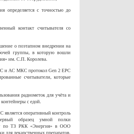
ия определяется с точностью до
венный контакт считывателя со
шение о поэтапном внедрении на
бочей группы, в которую вошли
я» им. С.П. Королева.
 РС и АС МКС протокол Gen 2 EPC
ированные считыватели, которые
льзования радиометок для учёта и
 контейнеры с едой.
С является оперативный контроль
Первый образец умной полки
оду по ТЗ РКК «Энергия» в ООО
и для лекарственных препаратов.