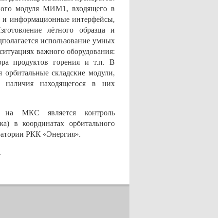
ного модуля МИМ1, входящего в
ие и информационные интерфейсы,
зготовление лётного образца и
дполагается использование умных
ситуациях важного оборудования:
ора продуктов горения и т.п. В
я орбитальные складские модули,
м наличия находящегося в них
ок на МКС является контроль
жа) в координатах орбитального
оратории РКК «Энергия».
.