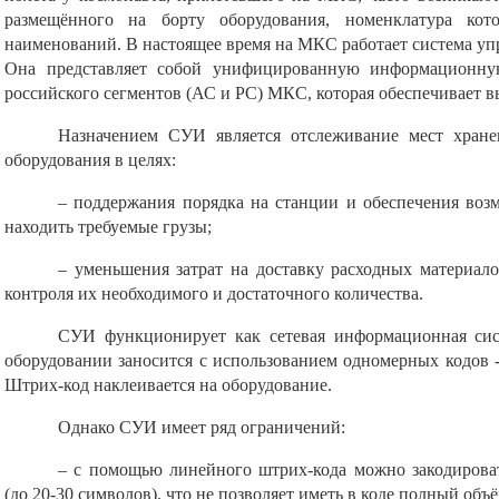
размещённого на борту оборудования, номенклатура кот
наименований. В настоящее время на МКС работает система уп
Она представляет собой унифицированную информационну
российского сегментов (АС и РС) МКС, которая обеспечивает в
Назначением СУИ является отслеживание мест хра
оборудования в целях:
– поддержания порядка на станции и обеспечения воз
находить требуемые грузы;
– уменьшения затрат на доставку расходных материало
контроля их необходимого и достаточного количества.
СУИ функционирует как сетевая информационная сис
оборудовании заносится с использованием одномерных кодов -
Штрих-код наклеивается на оборудование.
Однако СУИ имеет ряд ограничений:
– с помощью линейного штрих-кода можно закодиров
(до 20-30 символов), что не позволяет иметь в коде полный об