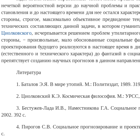
нечеткой вероятностной версии до научной проблемы и практ
становления и до настоящего времени для нее остался характе
стороны, строгое, максимально объективное предвидение те
технических составляющих данной задачи, в котором гуманит
Циолковского
, исчерпывается решением проблем утилитарного
стороны, − произвольные, мало обоснованные социальные фа
проектирования будущего реализуются в настоящее время в ди
(естественного и технического характера) до фантазий в соци
препятствует созданию научных прогнозов в данном направлен
Литература
1. Баталов Э.Я. В мире утопий. М.: Политиздат, 1989. 319
2. Циолковский К.Э. Космическая философия. М.: УРСС, 
3. Бестужев-Лада И.В., Наместникова Г.А. Социальное 
2002. 392 с.
4. Пирогов С.В. Социальное прогнозирование и проекти
с.