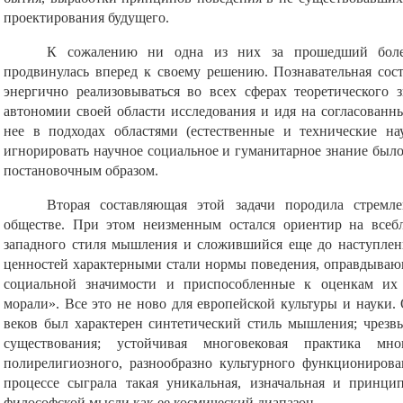
проектирования будущего.
К сожалению ни одна из них за прошедший более
продвинулась вперед к своему решению. Познавательная со
энергично реализовываться во всех сферах теоретического 
автономии своей области исследования и идя на согласованн
нее в подходах областями (естественные и технические нау
игнорировать научное социальное и гуманитарное знание было
постановочным образом.
Вторая составляющая этой задачи породила стремл
обществе. При этом неизменным остался ориентир на всеб
западного стиля мышления и сложившийся еще до наступле
ценностей характерными стали нормы поведения, оправдываю
социальной значимости и приспособленные к оценкам их
морали». Все это не ново для европейской культуры и науки.
веков был характерен синтетический стиль мышления; чрезв
существования; устойчивая многовековая практика мног
полирелигиозного, разнообразно культурного функциониров
процессе сыграла такая уникальная, изначальная и принцип
философской мысли как ее космический диапазон.