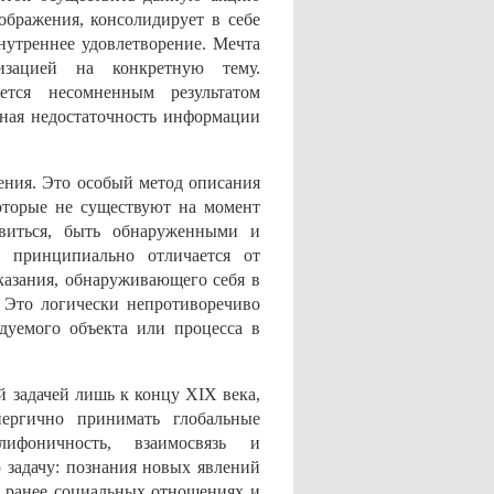
ображения, консолидирует в себе
нутреннее удовлетворение. Мечта
изацией на конкретную тему.
ется несомненным результатом
явная недостаточность информации
ения. Это особый метод описания
которые не существуют на момент
явиться, быть обнаруженными и
 принципиально отличается от
сказания, обнаруживающего себя в
. Это логически непротиворечиво
дуемого объекта или процесса в
й задачей лишь к концу XIX века,
нергично принимать глобальные
ифоничность, взаимосвязь и
 задачу: познания новых явлений
 ранее социальных отношениях и