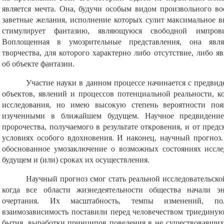
является мечта. Она, будучи особым видом произвольного во
заветные желания, исполнение которых сулит максимальное в
стимулирует фантазию, являющуюся свободной импров
Воплощенная в умозрительные представления, она явля
творчества, для которого характерно либо отсутствие, либо 
об объекте фантазии.
Участие науки в данном процессе начинается с предвид
объектов, явлений и процессов потенциальной реальности, 
исследования, но имею высокую степень вероятности по
изученными в ближайшем будущем. Научное предвидение
пророчества, получаемого в результате откровения, и от пред
условиях особого вдохновения. И наконец, научный прогноз
обоснованное умозаключение о возможных состояниях иссле
будущем и (или) сроках их осуществления.
Научный прогноз смог стать реальной исследовательско
когда все области жизнедеятельности общества начали э
очертания. Их масштабность, темпы изменений, пол
взаимозависимость поставили перед человечеством триединую
бытия, выработки принципов поведения в не существовавших