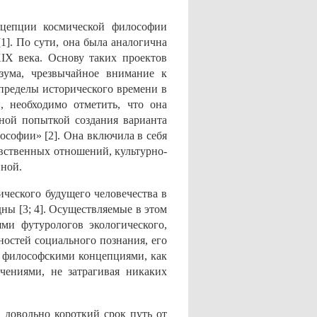
нцепции космической философии
1]. По сути, она была аналогична
IX века. Основу таких проектов
азума, чрезвычайное внимание к
пределы исторического времени в
, необходимо отметить, что она
ной попыткой создания варианта
ософии» [2]. Она включила в себя
авственных отношений, культурно-
нной.
ческого будущего человечества в
ны [3; 4]. Осуществляемые в этом
ми футурологов экологического,
ностей социального познания, его
с философскими концепциями, как
чениями, не затрагивая никаких
 довольно короткий срок путь от