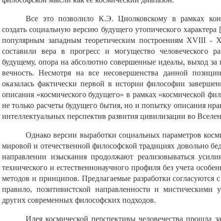
Все это позволило К.Э. Циолковскому в рамках ко
создать социальную версию будущего утопического характера [
популярным западным теоретическим построениям XVIII - X
составили вера в прогресс и могущество человеческого р
будущему, опора на абсолютно совершенные идеалы, выход за 
вечность. Несмотря на все несовершенства данной позиции
оказалась фактически первой в истории философии завершен
описания «космического будущего» в рамках «космической фил
не только расчеты будущего бытия, но и попытку описания нр
интеллектуальных перспектив развития цивилизации во Вселе
Однако версии выработки социальных параметров косми
мировой и отечественной философской традициях довольно бед
направлении изыскания продолжают реализовываться усилия
технического и естественнонаучного профиля без учета особен
методов и принципов. Предлагаемые разработки согласуются 
правило, позитивистской направленности и мистическими у
других современных философских подходов.
Идея космической перспективы человечества прошла за