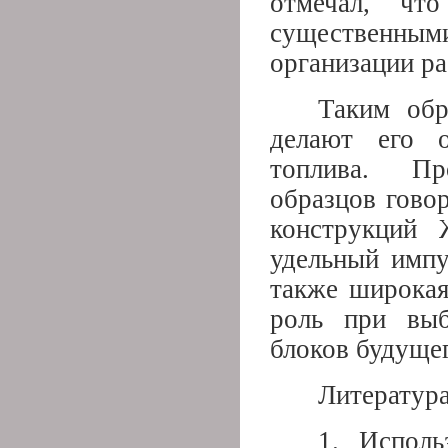
отмечал, чт
существенны
организации ра
Таким обр
делают его 
топлива. Пр
образцов гово
конструкций 
удельный импу
также широкая
роль при выб
блоков будущег
Литератур
1. Исполь