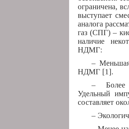
ограничена, вс
выступает сме
аналога рассм
газ (СПГ) – к
наличие неко
НДМГ:
– Меньшая
НДМГ [1].
– Более 
Удельный имп
составляет окол
– Экологич
– Менее на