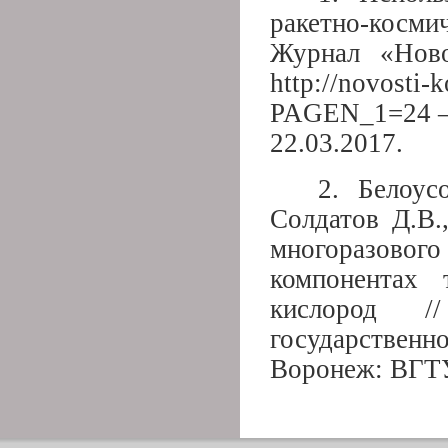
ракетно-косми
Журнал «Ново
http://novosti-
PAGEN_1=24 – З
22.03.2017.
2. Белоус
Солдатов Д.В.
многоразовог
компонентах
кислород /
государственн
Воронеж: ВГТУ,