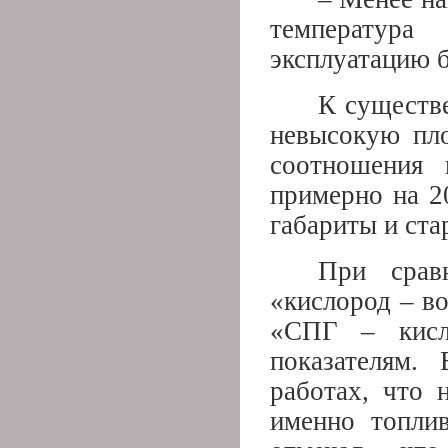
температура
эксплуатацию б
К существ
невысокую пло
соотношения 
примерно на 2
габариты и ста
При срав
«кислород – в
«СПГ – кисло
показателям
работах, что 
именно топли