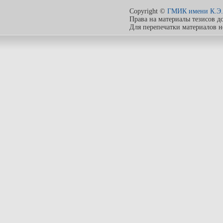
Copyright ©
ГМИК имени К.Э.
Права на материалы тезисов д
Для перепечатки материалов 