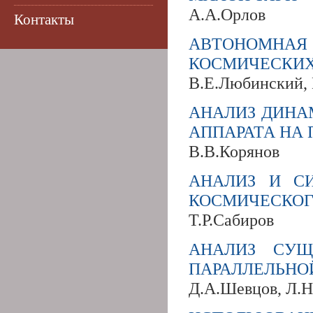
А.А.Орлов
Контакты
АВТОНОМН
КОСМИЧЕСКИХ
В.Е.Любинский, 
АНАЛИЗ ДИНА
АППАРАТА НА
В.В.Корянов
АНАЛИЗ И С
КОСМИЧЕСКОГ
Т.Р.Сабиров
АНАЛИЗ СУЩ
ПАРАЛЛЕЛЬНО
Д.А.Шевцов, Л.