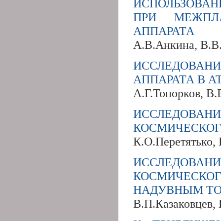
ИСПОЛЬЗОВАН
ПРИ МЕЖПЛ
АППАРАТА
А.В.Анкина, В.В
ИССЛЕДОВАН
АППАРАТА В 
А.Г.Топорков, В.
ИССЛЕДОВАН
КОСМИЧЕСКОГ
К.О.Перетятько, 
ИССЛЕДОВАН
КОСМИЧЕСК
НАДУВНЫМ Т
В.П.Казаковцев,