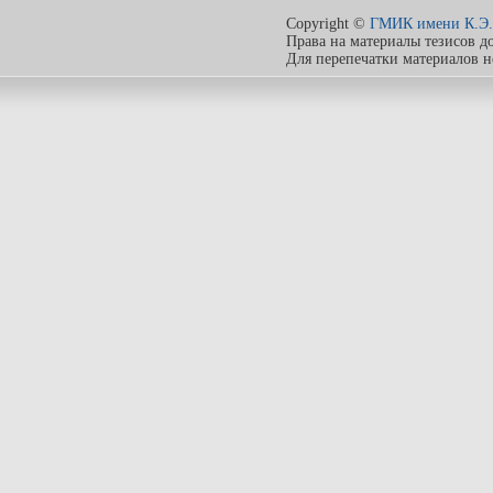
Copyright ©
ГМИК имени К.Э.
Права на материалы тезисов д
Для перепечатки материалов 