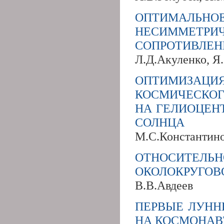
ОПТИМАЛЬ
НЕСИММЕТР
СОПРОТИВЛЕ
Л.Д.Акуленко, Я
ОПТИМИЗА
КОСМИЧЕСКОГ
НА ГЕЛИОЦЕН
СОЛНЦА
М.С.Константин
ОТНОСИТЕЛЬ
ОКОЛОКРУГОВ
В.В.Авдеев
ПЕРВЫЕ ЛУНН
НА КОСМОНАВ