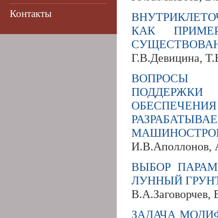
Контакты
ВНУТРИКЛЕТ
КАК ПРИМЕ
СУЩЕСТВОВА
Г.В.Девицина, Т
ВОПРОСЫ 
ПОДДЕРЖК
ОБЕСПЕЧЕ
РАЗРАБА
МАШИНОСТРОИ
И.В.Аполлонов, 
ВЫБОР ПАРАМ
ЛУННЫЙ ГРУН
В.А.Заговорчев, 
ЗАДАЧА МОДИ