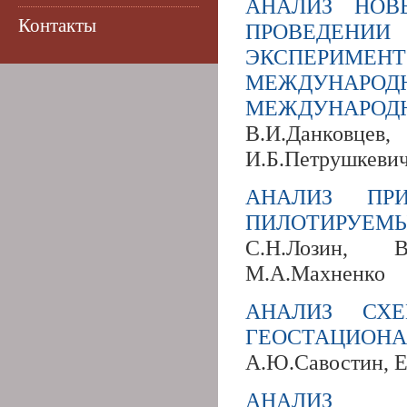
АНАЛИЗ НОВ
Контакты
ПРОВЕДЕНИ
ЭКСПЕРИМЕ
МЕЖДУНАРОД
МЕЖДУНАРОДН
В.И.Данковцев
И.Б.Петрушкеви
АНАЛИЗ ПР
ПИЛОТИРУЕМЫ
С.Н.Лозин, В
М.А.Махненко
АНАЛИЗ СХ
ГЕОСТАЦИОНА
А.Ю.Савостин, Е
АНАЛИЗ Х