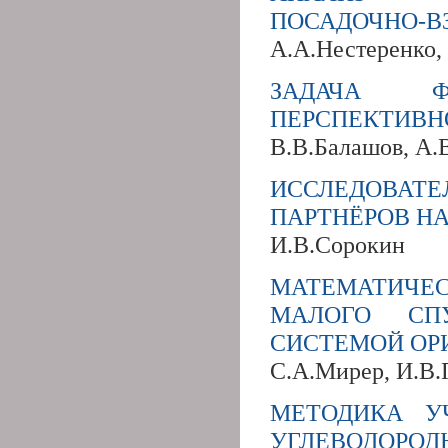
ПОСАДОЧНО-В
А.А.Нестеренко,
ЗАДАЧА ФО
ПЕРСПЕКТИВН
В.В.Балашов, А.
ИССЛЕДОВАТ
ПАРТНЁРОВ Н
И.В.Сорокин
МАТЕМАТИЧ
МАЛОГО СП
СИСТЕМОЙ ОР
С.А.Мирер, И.В
МЕТОДИКА У
УГЛЕВОДОРО